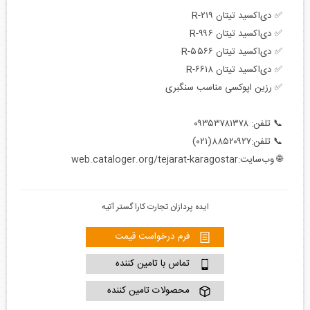
✅ دی‌اکسید تیتان R-۲۱۹
✅ دی‌اکسید تیتان R-۹۹۶
✅ دی‌اکسید تیتان R-۵۵۶۶
✅ دی‌اکسید تیتان R-۶۶۱۸
✅ رزین اپوکسی مناسب سنگبری
📞 تلفن: ۰۹۳۵۳۷۸۱۳۷۸
📞 تلفن:۸۸۵۲۰۹۲۷(۰۲۱)
🌐 وب‌سایت:web.cataloger.org/tejarat-karagostar
ایده پردازان تجارت کارا گستر آتیه
فرم درخواست قیمت
تماس با تامین کننده
محصولات تامین کننده