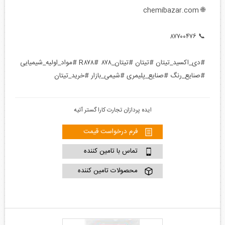
🌐 chemibazar.com
📞 ۸۷۷۰۰۴۷۶
#دی_اکسید_تیتان #تیتان #تیتان_۸۷۸ #R۸۷۸ #مواد_اولیه_شیمیایی
#صنایع_رنگ #صنایع_پلیمری #شیمی_بازار #خرید_تیتان
ایده پردازان تجارت کارا گستر آتیه
فرم درخواست قیمت
تماس با تامین کننده
محصولات تامین کننده