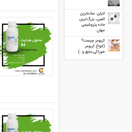
اتیلن: ساده‌ترین
الفین، بزرگ‌ترین
ماده پتروشیمی
جهان
کربومر چیست؟
(انواع کربومر
خوراکی،مایع و…)