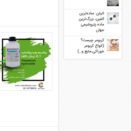
اتیلن: ساده‌ترین
الفین، بزرگ‌ترین
ماده پتروشیمی
جهان
کربومر چیست؟
(انواع کربومر
خوراکی،مایع و…)