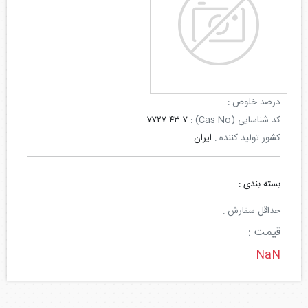
درصد خلوص :
کد شناسایی (Cas No) :
۷۷۲۷-۴۳-۷
کشور تولید کننده :
ایران
بسته بندی :
حداقل سفارش :
قیمت :
NaN