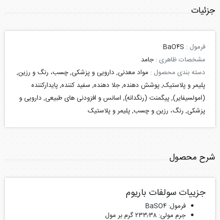
جزئیات
فرمول :
BaO۴S
مشخصات ظاهری :
جامد
دسته بندی محصول :
مواد معدنی, دارویی و پزشکی, چسب، رنگ و رزین,
پلیمر و پلاستیک, پوشش دهنده, جلا دهنده, سفید کننده, پایدارکننده
(امولسیفایر), پیگمنت (رنگدانه), اسانس و افزودنی های طبیعی, دارویی و
پزشکی, رنگ، رزین و چسب, پلیمر و پلاستیک
شرح محصول
جزییات سولفات باریوم
فرمول: BaSO۴
جرم مولی: ۲۳۳٫۳۸ گرم بر مول