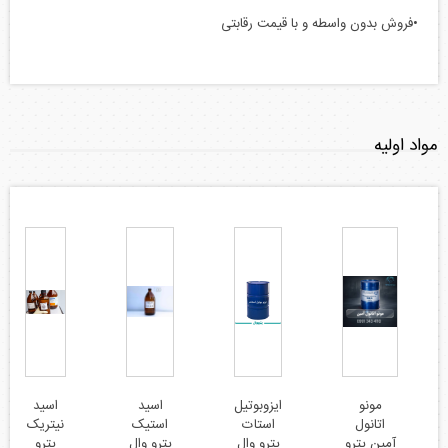
•فروش بدون واسطه و با قیمت رقابتی
مواد اولیه
مونو
ایزوبوتیل
اسید
اسید
اتانول
استات
استیک
نیتریک
آمین پترو
پترو وال
پترو وال
پترو