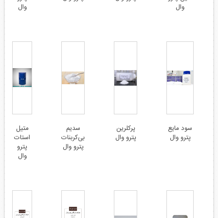
وال
وال
سود مایع
پرکلرین
سدیم
متیل
پترو وال
پترو وال
بی‌کربنات
استات
پترو وال
پترو
وال