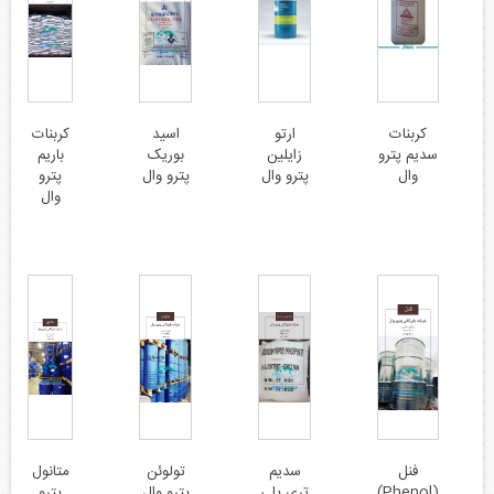
کربنات
ارتو
اسید
کربنات
سدیم پترو
زایلین
بوریک
باریم
وال
پترو وال
پترو وال
پترو
وال
فنل
سدیم
تولوئن
متانول
(Phenol)
تری پلی
پترو وال
پترو