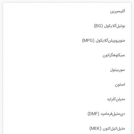
گلیسیرین
بوتیل‌گلایکول (BG)
منوپروپیلن‌گلایکول (MPG)
سیکلوهگزانون
سوربیتول
استون
متیلن‌کلراید
دی‌متیل‌فرمامید (DMF)
متیل‌اتیل‌کتون (MEK)