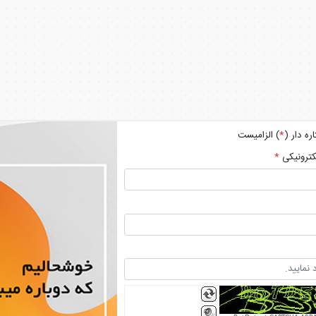
ره دار (
*
) الزامیست
کترونیکی
*