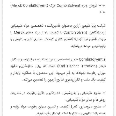
🔹🔸 فروش ویژه ‎CombiSolvent‎ مرک (‎Merck CombiSolvent‎)
🔸🔹
شرکت پایا شیمی آراژن به‌عنوان تأمین‌کننده تخصصی مواد شیمیایی
آزمایشگاهی، ‎CombiSolvent‎ با کیفیت بالا از برند معتبر ‎Merck‎ را
جهت تأمین نیاز آزمایشگاه‌های کنترل کیفیت، صنایع غذایی، دارویی و
پتروشیمی عرضه می‌نماید.
🧪 ‎CombiSolvent‎ حلال اختصاصی مورد استفاده در تیتراسیون کارل
فیشر (‎Karl Fischer Titration‎) است که برای اندازه‌گیری دقیق
میزان رطوبت نمونه‌ها به کار می‌رود. این محصول با عملکرد پایدار و
کیفیت بالا، دقت و تکرارپذیری نتایج آزمون را تضمین می‌کند.
✅ صنایع شیمیایی و پتروشیمی: اندازه‌گیری دقیق رطوبت در حلال‌ها،
روغن‌ها و سایر مواد شیمیایی.
✅ صنایع داروسازی: کنترل کیفیت و تعیین میزان رطوبت مواد اولیه و
محصولات دارویی مطابق با استانداردهای فارماکوپه.