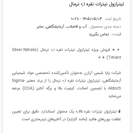
تیترازول نیترات نقره ۰,۱ نرمال
تاریخ ثبت :
۱۴۰۵/۰۵/۰۴ - ۱۰:۲۸
دسته بندی محصول :
آب و فاضلاب, آزمایشگاهی, سایر
قیمت :
تماس بگیرید
🔹🔸 فروش ویژه تیترازول نیترات نقره ۰,۱ نرمال (Silver Nitrate
Titrant) 🔸🔹
شرکت پایا شیمی آراژن به‌عنوان تأمین‌کننده تخصصی مواد شیمیایی
آزمایشگاهی، تیترازول نیترات نقره ۰,۱ نرمال را از برند معتبر Sigma-
Aldrich با تضمین اصالت، کیفیت بالا و برگه آنالیز (COA) عرضه
می‌نماید.
🧪 تیترازول نیترات نقره ۰,۱N یک محلول استاندارد دقیق برای تعیین
غلظت یون‌های هالید (مانند کلراید) در آنالیزهای تیترمنتری است.