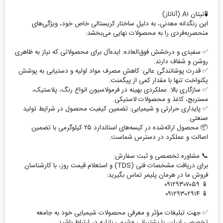
🧪تیتان A۱ (آناتاز)
این رنگدانه معدنی، به دلیل ساختار کریستالی خاص خود، ویژگی‌های
منحصربه‌فردی را به محصولات نهایی می‌بخشد:
✅ سفیدی و درخشش فوق‌العاده: ایده‌آل برای محصولاتی که نیاز به ظاهری
روشن و شفاف دارند.
✅ قدرت پوشانندگی عالی: کاهش مصرف مواد اولیه و دستیابی به پوشش
یکنواخت تنها با مقدار کمی از پیگمنت.
✅ سازگاری بالا: عملکردی بهینه در فرمولاسیون انواع رنگ، پلاستیک،
مستربچ، کاغذ و محصولات لاستیکی.
✅ پایداری حرارتی و شیمیایی: تضمین کیفیت محصول در شرایط تولید
صنعتی.
📦 محصول ارائه‌شده در کیسه‌های استاندارد ۲۵ کیلوگرمی با تضمین
اصالت و عملکرد در دسترس شماست.
📞 مشاوره تخصصی و ثبت سفارش:
برای دریافت مشخصات فنی (TDS) و استعلام قیمت روز، با کارشناسان
فروش ما در هرمان پلیمر تماس بگیرید:
📱 ۰۹۱۲۹۳۰۷۰۵۹
📱 ۰۹۱۲۹۳۰۲۹۱۴
✅ جهت تبلیغات مؤثر و معرفی محصولات شیمیایی خود به جامعه
تخصصی ایران، با پشتیبانی «شیمی بازار» در ارتباط باشید.