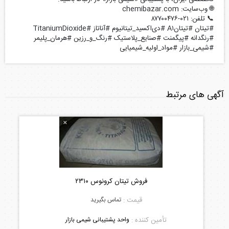
🌐 وب‌سایت: chemibazar.com
📞 تلفن: ۰۲۱-۸۷۷۰۰۴۷۶
#تیتان #تیتانA۱ #دی‌اکسید_تیتانیوم #آناتاز #TitaniumDioxide
#رنگدانه #پیگمنت #صنایع_پلاستیک #رنگ_و_رزین #هرمان_پلیمر
#شیمی_بازار #مواد_اولیه_شیمیایی
آگهی های مرتبط
فروش تیتان کرونوس ۲۳۱۰
قیمت :
تماس بگیرید
تأمین کننده :
واحد پشتیبانی شیمی بازار